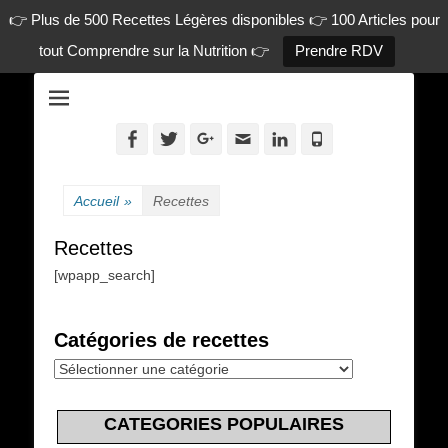
👉 Plus de 500 Recettes Légères disponibles 👉 100 Articles pour
tout Comprendre sur la Nutrition 👉
Prendre RDV
La diététique autrement.
www.dietetique-
en-ligne.com
Facebook
Twitter
Googleplus
Adresse
Linkedin
Tél
de
contact
Accueil
»
Recettes
Recettes
[wpapp_search]
Catégories de recettes
Catégories
de
recettes
CATEGORIES POPULAIRES