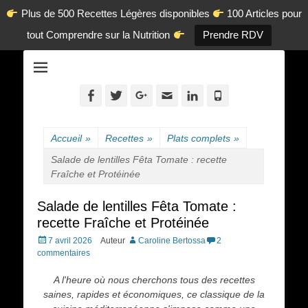
Plus de 500 Recettes Légères disponibles
100 Articles pour
tout Comprendre sur la Nutrition
Prendre RDV
La diététique autrement.
www.dietetique-
en-ligne.com
Facebook
Twitter
Googleplus
Adresse
Linkedin
Tél
de
contact
Accueil
»
Recettes
»
Plats complets
»
Salade de lentilles Fêta Tomate : recette
Fraîche et Protéinée
Salade de lentilles Fêta Tomate :
recette Fraîche et Protéinée
Posted
7 avril 2026
Auteur
Caroline Bertossa
2
on
commentaires
A l'heure où nous cherchons tous des recettes
saines, rapides et économiques, ce classique de la