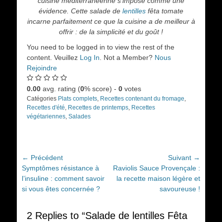
cuisine méditerranéenne s'impose comme une
évidence. Cette salade de
lentilles
fêta tomate
incarne parfaitement ce que la cuisine a de meilleur à
offrir : de la simplicité et du goût !
You need to be logged in to view the rest of the
content. Veuillez
Log In
. Not a Member?
Nous
Rejoindre
0.00
avg. rating (
0
% score) -
0
votes
Catégories
Plats complets
,
Recettes contenant du fromage
,
Recettes d'été
,
Recettes de printemps
,
Recettes
végétariennes
,
Salades
Navigation
← Précédent
Suivant →
Article
Article
Symptômes résistance à
Raviolis Sauce Provençale :
de
précédent :
suivant :
l’insuline : comment savoir
la recette maison légère et
l’article
si vous êtes concernée ?
savoureuse !
2 Replies to “Salade de lentilles Fêta