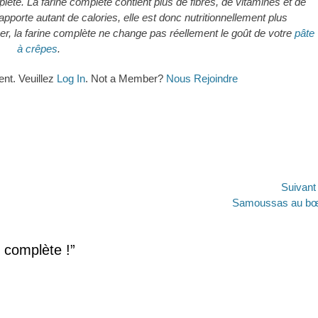
plète. La farine complète contient plus de fibres, de vitamines et de
pporte autant de calories, elle est donc nutritionnellement plus
er, la farine complète ne change pas réellement le goût de votre
pâte
à crêpes
.
ent. Veuillez
Log In
. Not a Member?
Nous Rejoindre
Suivan
Article
Samoussas au bœ
suivant :
e complète !”