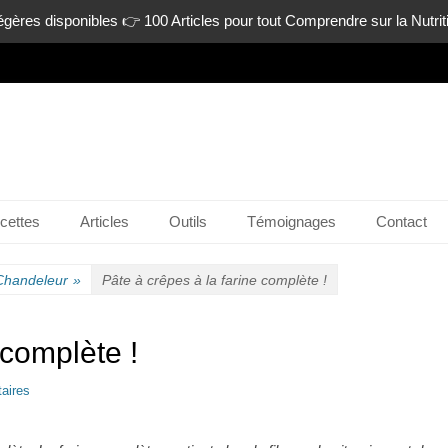
gères disponibles 👉 100 Articles pour tout Comprendre sur la Nutrit
n-ligne.com
cettes
Articles
Outils
Témoignages
Contact
Chandeleur
»
Pâte à crêpes à la farine complète !
 complète !
aires