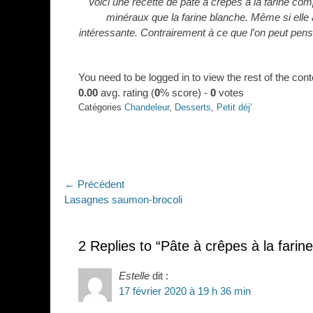
Voici une recette de pâte à crêpes à la farine com
minéraux que la farine blanche. Même si elle a
intéressante. Contrairement à ce que l'on peut pens
You need to be logged in to view the rest of the cont
0.00
avg. rating (
0
% score) -
0
votes
Catégories
Chandeleur
,
Desserts
,
Petit déj'
Navigation
← Précédent
Article
Lasagnes saumon-brocoli
de
précédent :
l’article
2 Replies to “Pâte à crêpes à la farin
Estelle
dit :
17 février 2020 à 19 h 36 min