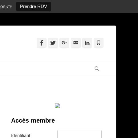
ion 👉
Prendre RDV
Facebook
Twitter
Googleplus
Adresse
Linkedin
Tél
de
contact
Recherche
Accès membre
Identifiant