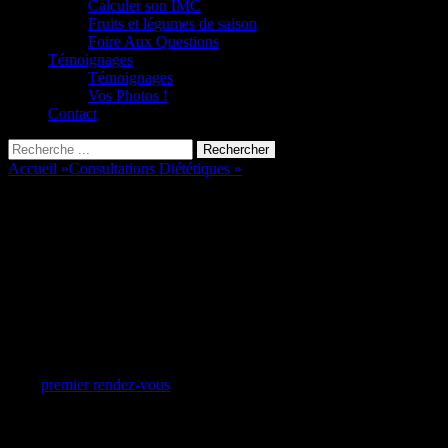
Calculer son IMC
Fruits et légumes de saison
Foire Aux Questions
Témoignages
Témoignages
Vos Photos !
Contact
Recherche
Rechercher :
Accueil
»
Consultations Diététiques
»
Diététicienne Le Luc (Var)
Diététicienne Le Luc (Var)
Diététicienne 
Le bilan diététique
Ce
premier rendez-vous
me permettra de vous connaître mais aussi 
attentes. A partir de vos habitudes alimentaires, de vos contraintes 
famille, goûts, budget…) et professionnelles (déjeuner à la cantin
veille…) nous établirons ensemble un plan alimentaire personnalisé