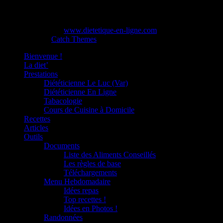
Réunions d'information et de prévention.
Formation du personnel en entreprise.
Copyright © 2026
www.dietetique-en-ligne.com
. All Rights Reserved
Catch Base de
Catch Themes
Bienvenue !
La diet’
Prestations
Diététicienne Le Luc (Var)
Diététicienne En Ligne
Tabacologie
Cours de Cuisine à Domicile
Recettes
Articles
Outils
Documents
Liste des Aliments Conseillés
Les règles de base
Téléchargements
Menu Hebdomadaire
Idées repas
Top recettes !
Idées en Photos !
Randonnées