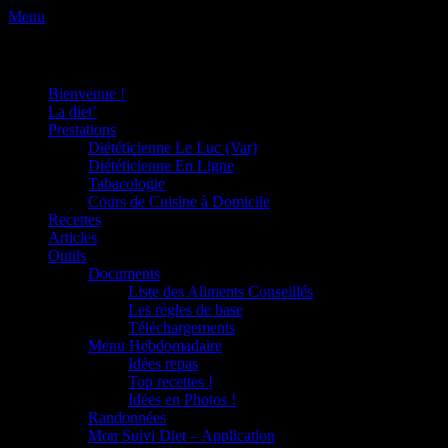
Menu
Facebook
Twitter
Googleplus
Adresse
Linkedin
Tél
www.dietetique-en-ligne.com
Menu principal
La diététique autrement.
de
contact
Aller
Bienvenue !
au
La diet’
contenu
Prestations
Diététicienne Le Luc (Var)
Diététicienne En Ligne
Tabacologie
Cours de Cuisine à Domicile
Recettes
Articles
Outils
Documents
Liste des Aliments Conseillés
Les règles de base
Téléchargements
Menu Hebdomadaire
Idées repas
Top recettes !
Idées en Photos !
Randonnées
Mon Suivi Diet – Application