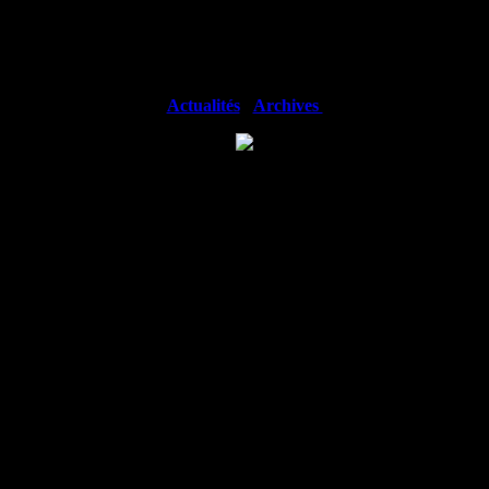
iques et de tabacologie mais pas que... retrouvez toutes les animations à 
Actualités
-
Archives
 objectif facilement sans faim ni frustration !