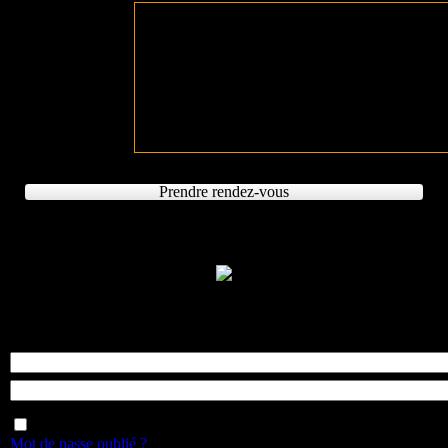
Tarifs
iététiques. En
Bilan diététique : 60 €
onsultations à
Bilan impédancemétrie : 30 €
s santé.
Consultation de suivi hebdomadaire + Accè
Consultation de suivi bimensuelle + Accès
Prendre rendez-vous
Se souvenir de moi
Mot de passe oublié ?