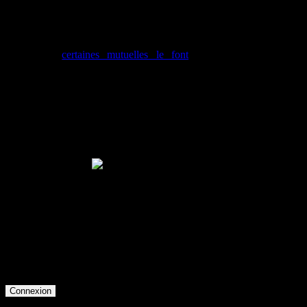
Prise en charge
La sécurité sociale ne prend pas en charge les consultations d
revanche,
certaines mutuelles le font
, renseignez-vous. Les c
domicile et au cabinet sont payables par chèques, espèces ou chèque
Accès membre
Identifiant
Mot de passe