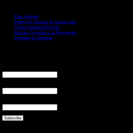
Articles récents
Flan pâtissier
Fruits et Légumes de Saison Juin
Gratin Saumon Brocolis
Recette Crevettes à la Provençale
Porridge de semoule
Email
Prénom
Nom