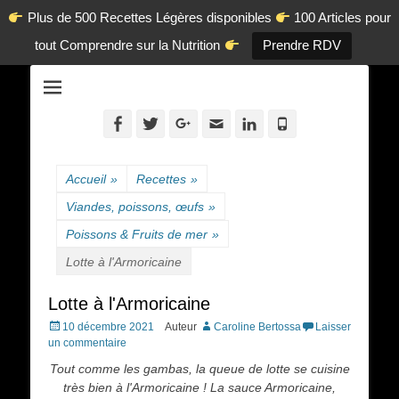
Plus de 500 Recettes Légères disponibles
100 Articles pour
tout Comprendre sur la Nutrition
Prendre RDV
La diététique autrement.
www.dietetique-
en-ligne.com
Facebook
Twitter
Googleplus
Adresse
Linkedin
Tél
de
contact
Accueil
»
Recettes
»
Viandes, poissons, œufs
»
Poissons & Fruits de mer
»
Lotte à l'Armoricaine
Lotte à l'Armoricaine
Posted
10 décembre 2021
Auteur
Caroline Bertossa
Laisser
on
un commentaire
Tout comme les gambas, la queue de lotte se cuisine
très bien à l'Armoricaine ! La sauce Armoricaine,