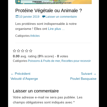
Protéine Végétale ou Animale ?
Posted
10 janvier 2019
Laisser un commentaire
on
Les protéines sont indispensable à notre
organisme ! Elles ont
Lire plus ...
Catégories
Articles
0.00
avg. rating (
0
% score) -
0
votes
Catégories
Poissons & Fruits de mer
,
Recettes pour recevoir
Navigation
← Précédent
Suivant →
Article
Article
Velouté d'Asperge
Poulet Basquaise
de
précédent :
suivant :
l’article
Laisser un commentaire
Votre adresse e-mail ne sera pas publiée.
Les
champs obligatoires sont indiqués avec
*