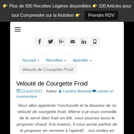
Plus de 500 Recettes Légères disponibles
100 Articles pour
tout Comprendre sur la Nutrition
Prendre RDV
La diététique autrement.
www.dietetique-
en-ligne.com
Facebook
Twitter
Googleplus
Adresse
Linkedin
Tél
de
contact
Accueil
»
Recettes
»
Apéritifs
»
Velouté de Courgette Froid
Velouté de Courgette Froid
Posted
23 août 2021
Auteur
Caroline Bertossa
Laisser un
on
commentaire
Vous allez apprécier l'onctuosité et la douceur de ce
velouté de courgette froid. Même si je vous conseille
de le servir bien frais en été, vous pourrez aussi le
proposer chaud. A la maison, il nous arrive parfois de
le proposer en verrines à l'apéritif... nos invités en