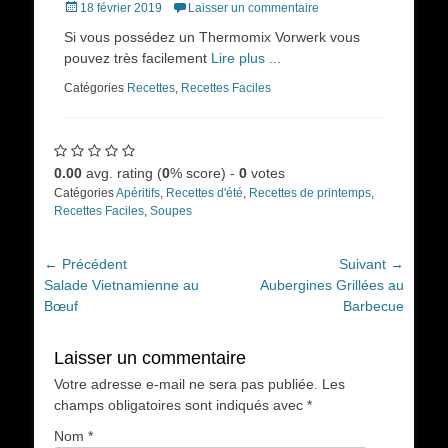
Posted
18 février 2019
Laisser un commentaire
on
Si vous possédez un Thermomix Vorwerk vous
pouvez très facilement
Lire plus ...
Catégories
Recettes
,
Recettes Faciles
0.00
avg. rating (
0
% score) -
0
votes
Catégories
Apéritifs
,
Recettes d'été
,
Recettes de printemps
,
Recettes Faciles
,
Soupes
Navigation
← Précédent
Suivant →
Article
Article
Salade Vietnamienne au
Aubergines Grillées au
de
précédent :
suivant :
Bœuf
Barbecue
l’article
Laisser un commentaire
Votre adresse e-mail ne sera pas publiée.
Les
champs obligatoires sont indiqués avec
*
Nom
*