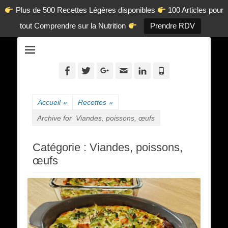
Plus de 500 Recettes Légères disponibles
100 Articles pour
tout Comprendre sur la Nutrition
Prendre RDV
La diététique autrement.
www.dietetique-
en-ligne.com
Facebook
Twitter
Googleplus
Adresse
Linkedin
Tél
de
contact
Accueil
»
Recettes
»
Archive for
Viandes, poissons, œufs
Catégorie :
Viandes, poissons,
œufs