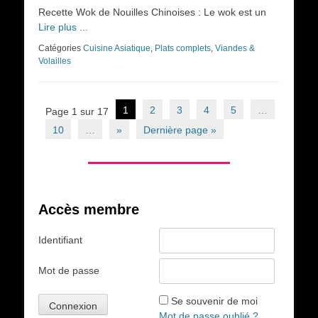
on
Recette Wok de Nouilles Chinoises : Le wok est un
Lire plus ...
Catégories
Cuisine Asiatique
,
Plats complets
,
Viandes &
Volailles
Navigation
1
2
3
4
5
…
Page 1 sur 17
des
10
…
»
Dernière page »
articles
Accès membre
Identifiant
Mot de passe
Se souvenir de moi
Mot de passe oublié ?