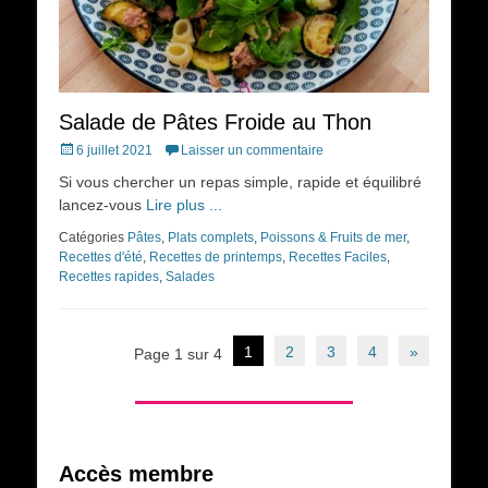
Salade de Pâtes Froide au Thon
Posted
6 juillet 2021
Laisser un commentaire
on
Si vous chercher un repas simple, rapide et équilibré
lancez-vous
Lire plus ...
Catégories
Pâtes
,
Plats complets
,
Poissons & Fruits de mer
,
Recettes d'été
,
Recettes de printemps
,
Recettes Faciles
,
Recettes rapides
,
Salades
Navigation
1
2
3
4
»
Page 1 sur 4
des
articles
Accès membre