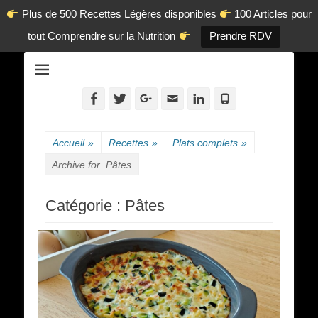
Plus de 500 Recettes Légères disponibles
100 Articles pour
tout Comprendre sur la Nutrition
Prendre RDV
La diététique autrement.
www.dietetique-
en-ligne.com
Facebook
Twitter
Googleplus
Adresse
Linkedin
Tél
de
contact
Accueil
»
Recettes
»
Plats complets
»
Archive for
Pâtes
Catégorie :
Pâtes