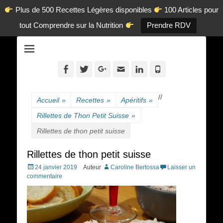
Plus de 500 Recettes Légères disponibles
100 Articles pour
tout Comprendre sur la Nutrition
Prendre RDV
La diététique autrement.
www.dietetique-
en-ligne.com
Facebook
Twitter
Googleplus
Adresse
Linkedin
Tél
de
contact
/
/
Accueil
»
Recettes
»
Apéritifs
»
Rillettes de Thon Petit Suisse
»
Rillettes de thon petit suisse
Rillettes de thon petit suisse
Posted
24 janvier 2019
Auteur
Caroline Bertossa
Laisser un
on
commentaire