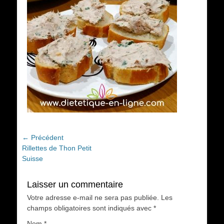
Navigation
← Précédent
Article
Rillettes de Thon Petit
de
précédent :
Suisse
l’article
Laisser un commentaire
Votre adresse e-mail ne sera pas publiée.
Les
champs obligatoires sont indiqués avec
*
Nom
*