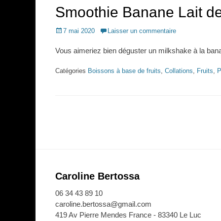
Smoothie Banane Lait de
Posted
7 mai 2020
Laisser un commentaire
on
Vous aimeriez bien déguster un milkshake à la ba
Catégories
Boissons à base de fruits
,
Collations
,
Fruits
,
P
Navigation
des
articles
Caroline Bertossa
06 34 43 89 10
caroline.bertossa@gmail.com
419 Av Pierre Mendes France - 83340 Le Luc