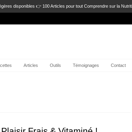
gères disponibles 👉 100 Articles pour tout Comprendre sur la Nutrit
n-ligne.com
cettes
Articles
Outils
Témoignages
Contact
Plaisir Frais & Vitaminé !