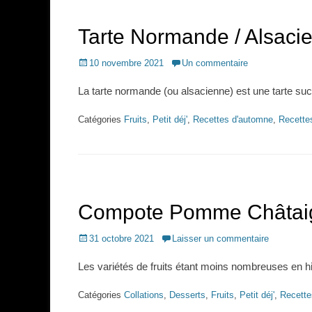
Tarte Normande / Alsaci
Posted
10 novembre 2021
Un commentaire
on
La tarte normande (ou alsacienne) est une tarte su
Catégories
Fruits
,
Petit déj'
,
Recettes d'automne
,
Recettes
Compote Pomme Châtai
Posted
31 octobre 2021
Laisser un commentaire
on
Les variétés de fruits étant moins nombreuses en hi
Catégories
Collations
,
Desserts
,
Fruits
,
Petit déj'
,
Recette