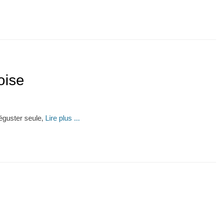
ise
éguster seule,
Lire plus ...