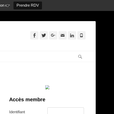
ion 👉
Prendre RDV
Facebook
Twitter
Googleplus
Adresse
Linkedin
Tél
de
contact
Recherche
Accès membre
Identifiant