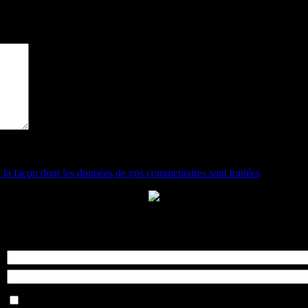
r la façon dont les données de vos commentaires sont traitées
.
Se souvenir de moi