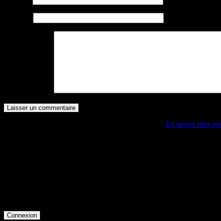
Site web
Commentaire
*
Ce site utilise Akismet pour réduire les indésirables.
En savoir plus su
Accès membre
Identifiant
Mot de passe