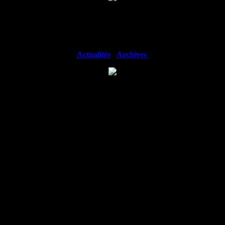
iques et de tabacologie mais pas que... retrouvez toutes les animations à 
Actualités
-
Archives
 objectif facilement sans faim ni frustration !