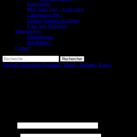
Randonnées
Mon Suivi Diet – Application
Calculer son IMC
Fruits et légumes de saison
Foire Aux Questions
Témoignages
Témoignages
Vos Photos !
Contact
Recherche
Rechercher :
Accueil
»
Smoothies Pastèque - Melon - Banane - Kiwi
»
Slider Smoot
Slider Smoothie
Laisser un commentaire
Votre adresse e-mail ne sera pas publiée.
Les champs obligatoires son
Nom
*
E-mail
*