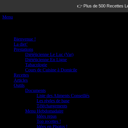
👉 Plus de 500 Recettes Lé
Menu
Facebook
Twitter
Googleplus
Adresse
Linkedin
Tél
www.dietetique-en-ligne.com
Menu principal
La diététique autrement.
de
contact
Aller
Bienvenue !
au
La diet’
contenu
Prestations
Diététicienne Le Luc (Var)
Diététicienne En Ligne
Tabacologie
Cours de Cuisine à Domicile
Recettes
Articles
Outils
Documents
Liste des Aliments Conseillés
Les règles de base
Téléchargements
Menu Hebdomadaire
Idées repas
Top recettes !
Idées en Photos !