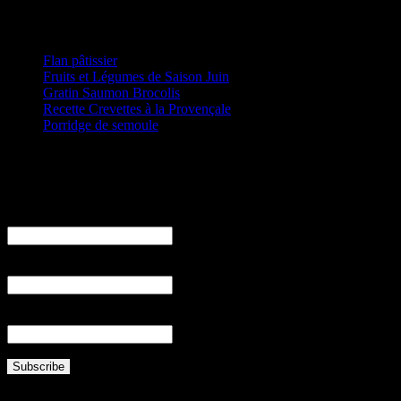
Articles récents
Flan pâtissier
Fruits et Légumes de Saison Juin
Gratin Saumon Brocolis
Recette Crevettes à la Provençale
Porridge de semoule
Email
Prénom
Nom