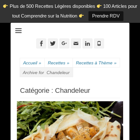
Plus de 500 Recettes Légères disponibles
100 Articles pour
tout Comprendre sur la Nutrition
Prendre RDV
La diététique autrement.
www.dietetique-
en-ligne.com
Facebook
Twitter
Googleplus
Adresse
Linkedin
Tél
de
contact
Accueil
»
Recettes
»
Recettes à Thème
»
Archive for
Chandeleur
Catégorie :
Chandeleur