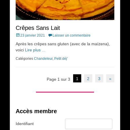
Crêpes Sans Lait
Posted
23 janvier 2021
Laisser un commentaire
on
Après les crêpes sans gluten (avec de la maïzena),
voici
Lire plus ...
Catégories
Chandeleur
,
Petit déj'
Navigation
1
2
3
»
Page 1 sur 3
des
articles
Accès membre
Identifiant