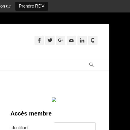
ion 👉
Prendre RDV
Facebook
Twitter
Googleplus
Adresse
Linkedin
Tél
de
contact
Recherche
Accès membre
Identifiant