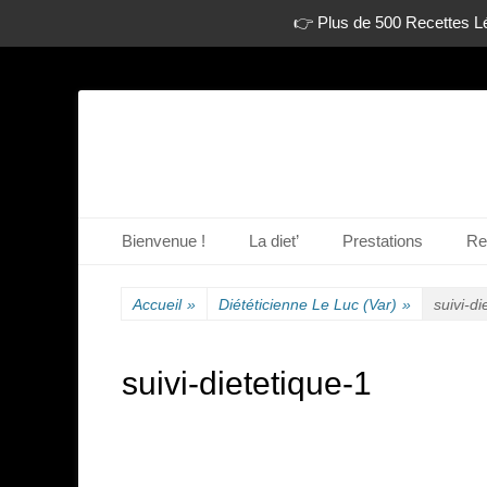
👉 Plus de 500 Recettes Lé
La diététique autrement.
www.dietetique-e
Menu principal
Aller
Bienvenue !
La diet’
Prestations
Re
au
contenu
Accueil
»
Diététicienne Le Luc (Var)
»
suivi-di
suivi-dietetique-1