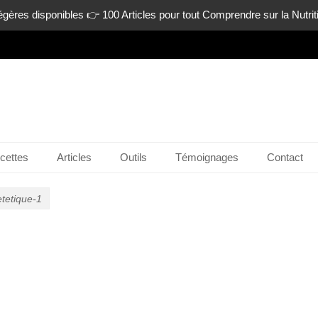
gères disponibles 👉 100 Articles pour tout Comprendre sur la Nutrit
n-ligne.com
cettes
Articles
Outils
Témoignages
Contact
etetique-1