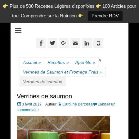
Plus de 500 Recettes Légères disponibles
100 Articles pour
tout Comprendre sur la Nutrition
Prendre RDV
La diététique autrement.
www.dietetique-
en-ligne.com
Facebook
Twitter
Googleplus
Adresse
Linkedin
Tél
de
contact
/
/
Accueil
»
Recettes
»
Apéritifs
»
Verrines de Saumon et Fromage Frais
»
Verrines de saumon
Verrines de saumon
Posted
8 avril 2019
Auteur
Caroline Bertossa
Laisser un
on
commentaire