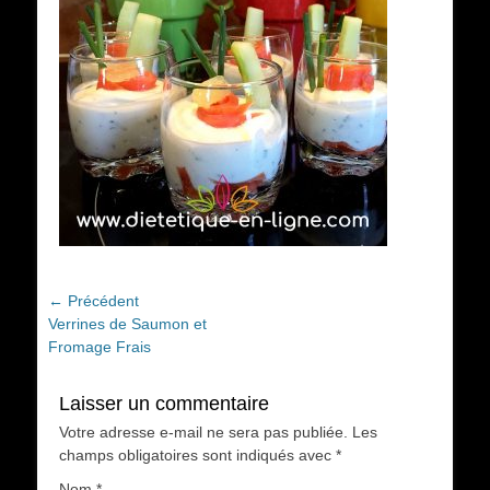
Navigation
← Précédent
Article
Verrines de Saumon et
de
précédent :
Fromage Frais
l’article
Laisser un commentaire
Votre adresse e-mail ne sera pas publiée.
Les
champs obligatoires sont indiqués avec
*
Nom
*