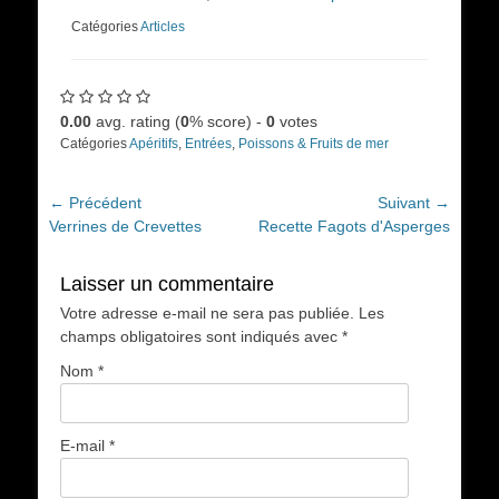
Catégories
Articles
0.00
avg. rating (
0
% score) -
0
votes
Catégories
Apéritifs
,
Entrées
,
Poissons & Fruits de mer
Navigation
← Précédent
Suivant →
Article
Article
Verrines de Crevettes
Recette Fagots d'Asperges
de
précédent :
suivant :
l’article
Laisser un commentaire
Votre adresse e-mail ne sera pas publiée.
Les
champs obligatoires sont indiqués avec
*
Nom
*
E-mail
*