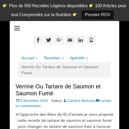
Plus de 500 Recettes Légères disponibles
100 Articles pour
tout Comprendre sur la Nutrition
Prendre RDV
La diététique autrement.
www.dietetique-
en-ligne.com
Facebook
Twitter
Googleplus
Adresse
Linkedin
Tél
de
contact
Accueil
»
Recettes
»
Apéritifs
»
Verrine Ou Tartare de Saumon et Saumon
Fumé
Verrine Ou Tartare de Saumon et
Saumon Fumé
Posted
8 décembre 2020
Auteur
Caroline Bertossa
Laisser
on
un commentaire
A l'approche des fêtes de fin d'année je vous propose
cette recette de tartare de saumon et saumon fumé
pour changer du tartare de saumon frais à l'avocat.