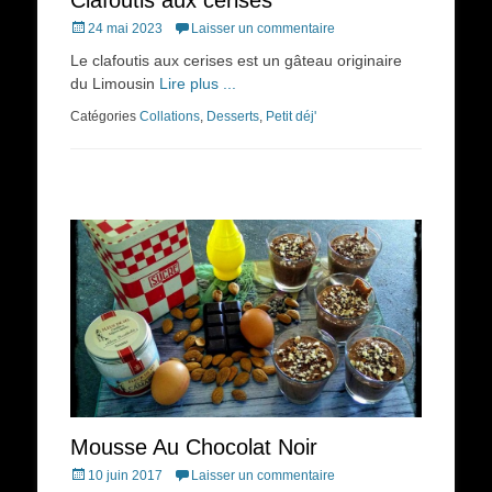
Clafoutis aux cerises
Posted
24 mai 2023
Laisser un commentaire
on
Le clafoutis aux cerises est un gâteau originaire
du Limousin
Lire plus ...
Catégories
Collations
,
Desserts
,
Petit déj'
Mousse Au Chocolat Noir
Posted
10 juin 2017
Laisser un commentaire