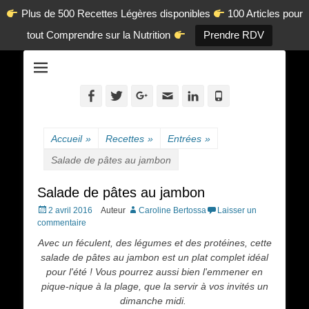
Plus de 500 Recettes Légères disponibles
100 Articles pour
tout Comprendre sur la Nutrition
Prendre RDV
La diététique autrement.
www.dietetique-
en-ligne.com
Facebook
Twitter
Googleplus
Adresse
Linkedin
Tél
de
contact
Accueil
»
Recettes
»
Entrées
»
Salade de pâtes au jambon
Salade de pâtes au jambon
Posted
2 avril 2016
Auteur
Caroline Bertossa
Laisser un
on
commentaire
Avec un féculent, des légumes et des protéines, cette
salade de pâtes au jambon est un plat complet idéal
pour l'été ! Vous pourrez aussi bien l'emmener en
pique-nique à la plage, que la servir à vos invités un
dimanche midi.