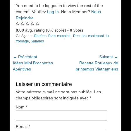
You need to be logged in to view the rest of the
content. Veuillez
Log In
. Not a Member?
Nous
Rejoindre
0.00
avg. rating (
0
% score) -
0
votes
Catégories
Entrées
,
Plats complets
,
Recettes contenant du
fromage
,
Salades
Navigation
← Précédent
Suivant →
Article
Article
Idées Mini Brochettes
Recette Rouleaux de
de
précédent :
suivant :
Apéritives
printemps Vietnamiens
l’article
Laisser un commentaire
Votre adresse e-mail ne sera pas publiée.
Les
champs obligatoires sont indiqués avec
*
Nom
*
E-mail
*