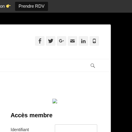
tion
Prendre RDV
Facebook
Twitter
Googleplus
Adresse
Linkedin
Tél
de
contact
Recherche
Accès membre
Identifiant