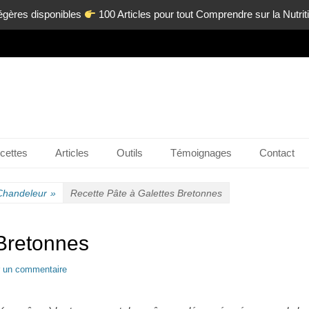
égères disponibles
100 Articles pour tout Comprendre sur la Nutri
n-ligne.com
cettes
Articles
Outils
Témoignages
Contact
Chandeleur
»
Recette Pâte à Galettes Bretonnes
 Bretonnes
r un commentaire