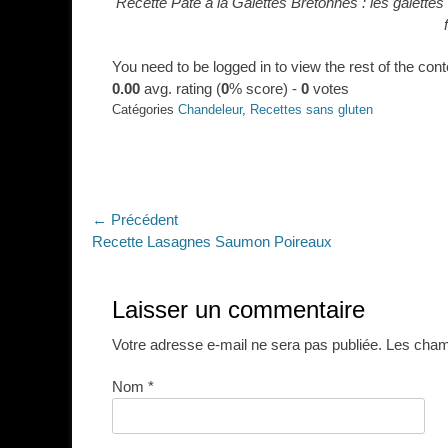
Recette Pâte à la Galettes Bretonnes : les galette
You need to be logged in to view the rest of the cont
0.00
avg. rating (
0
% score) -
0
votes
Catégories
Chandeleur
,
Recettes sans gluten
Navigation
← Précédent
Article
Recette Lasagnes Saumon Poireaux
de
précédent :
l’article
Laisser un commentaire
Votre adresse e-mail ne sera pas publiée.
Les champ
Nom
*