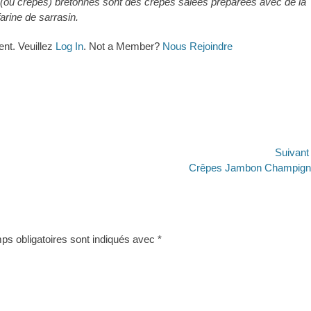
s (ou crêpes) bretonnes sont des crêpes salées préparées avec de la
farine de sarrasin.
ent. Veuillez
Log In
. Not a Member?
Nous Rejoindre
Suivan
Article
Crêpes Jambon Champign
suivant :
s obligatoires sont indiqués avec
*