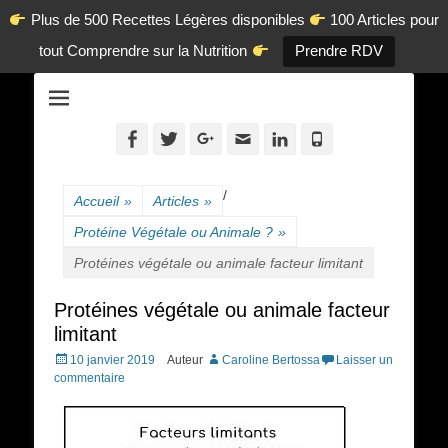
Plus de 500 Recettes Légères disponibles
100 Articles pour
tout Comprendre sur la Nutrition
Prendre RDV
La diététique autrement.
www.dietetique-
en-ligne.com
Facebook
Twitter
Googleplus
Adresse
Linkedin
Tél
de
contact
/
Accueil
»
Articles
»
Protéine Végétale ou Animale ?
»
Protéines végétale ou animale facteur limitant
Protéines végétale ou animale facteur
limitant
Posted
10 janvier 2019
Auteur
Caroline Bertossa
Laisser un
on
commentaire