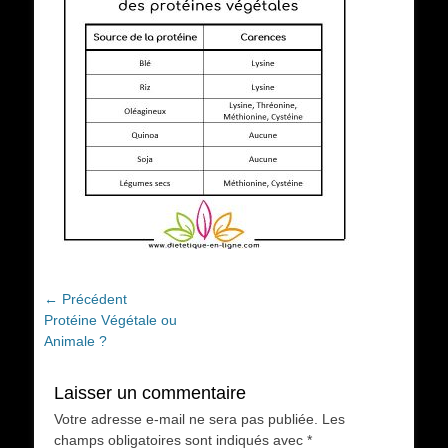
Navigation
← Précédent
Article
Protéine Végétale ou
de
précédent :
Animale ?
l’article
Laisser un commentaire
Votre adresse e-mail ne sera pas publiée.
Les
champs obligatoires sont indiqués avec
*