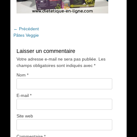
Navigation
← Précédent
Article
Pâtes Veggie
de
précédent :
l’article
Laisser un commentaire
Votre adresse e-mail ne sera pas publiée.
Les
champs obligatoires sont indiqués avec
*
Nom
*
E-mail
*
Site web
Commentaire
*