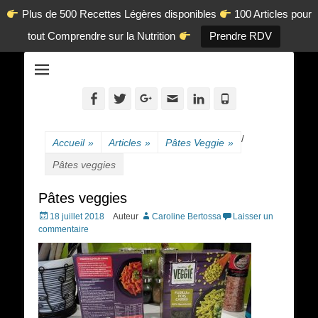
Plus de 500 Recettes Légères disponibles
100 Articles pour
tout Comprendre sur la Nutrition
Prendre RDV
La diététique autrement.
www.dietetique-
en-ligne.com
Facebook
Twitter
Googleplus
Adresse
Linkedin
Tél
de
contact
/
Accueil
»
Articles
»
Pâtes Veggie
»
Pâtes veggies
Pâtes veggies
Posted
18 juillet 2018
Auteur
Caroline Bertossa
Laisser un
on
commentaire