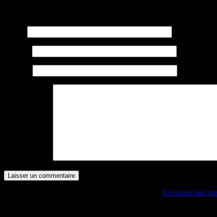
l’article
Votre adresse e-mail ne sera pas publiée.
Les champs obligatoires son
Nom
*
E-mail
*
Site web
Commentaire
*
Ce site utilise Akismet pour réduire les indésirables.
En savoir plus su