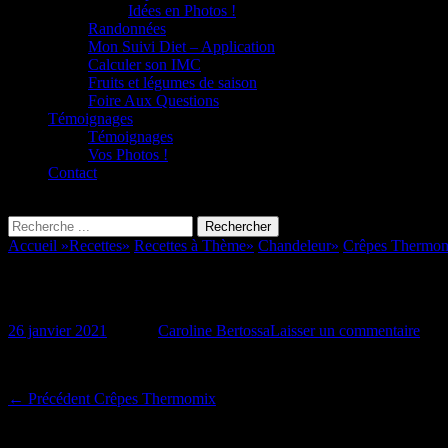
Idées en Photos !
Randonnées
Mon Suivi Diet – Application
Calculer son IMC
Fruits et légumes de saison
Foire Aux Questions
Témoignages
Témoignages
Vos Photos !
Contact
Recherche
Rechercher :
Accueil
»
Recettes
»
/
Recettes à Thème
»
/
Chandeleur
»
/
Crêpes Thermo
Crêpes thermomix
Posted
26 janvier 2021
Auteur
Caroline Bertossa
Laisser un commentaire
on
Navigation
Article
← Précédent
Crêpes Thermomix
précédent :
de
Laisser un commentaire