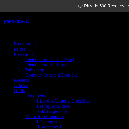
👉 Plus de 500 Recettes Lé
Facebook
Twitter
Googleplus
Adresse
Linkedin
Tél
www.dietetique-en-ligne.com
de
La diététique autrement.
contact
Menu principal
Aller
Bienvenue !
au
La diet’
contenu
Prestations
Diététicienne Le Luc (Var)
Diététicienne En Ligne
Tabacologie
Cours de Cuisine à Domicile
Recettes
Articles
Outils
Documents
Liste des Aliments Conseillés
Les règles de base
Téléchargements
Menu Hebdomadaire
Idées repas
Top recettes !