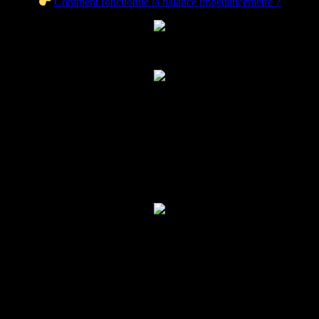
Comment fonctionne la balance impédancemètre ?
Inscription Newsletter