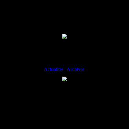
iques et de tabacologie mais pas que... retrouvez toutes les animations à 
Actualités
-
Archives