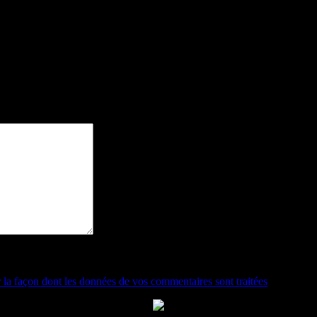
t indiqués avec
*
r la façon dont les données de vos commentaires sont traitées
.