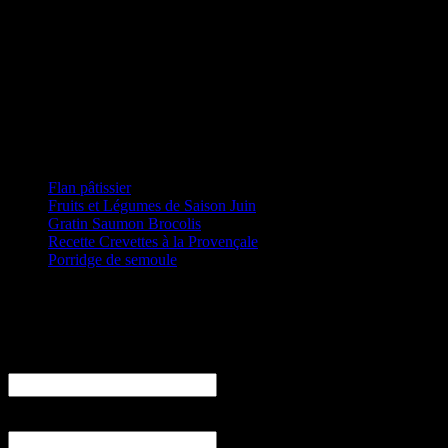
Articles récents
Flan pâtissier
Fruits et Légumes de Saison Juin
Gratin Saumon Brocolis
Recette Crevettes à la Provençale
Porridge de semoule
Email
Prénom