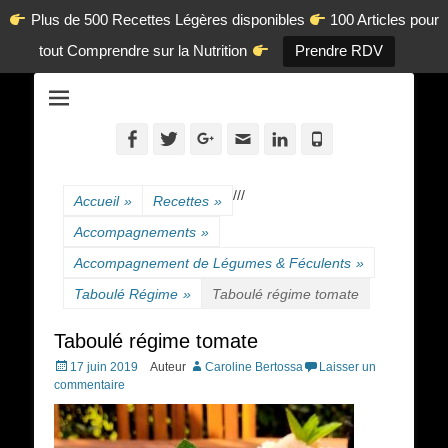
Plus de 500 Recettes Légères disponibles
100 Articles pour
tout Comprendre sur la Nutrition
Prendre RDV
La diététique autrement.
www.dietetique-
en-ligne.com
Facebook
Twitter
Googleplus
Adresse
Linkedin
Tél
de
contact
/
/
/
Accueil
»
Recettes
»
Accompagnements
»
Accompagnement de Légumes & Féculents
»
Taboulé Régime
»
Taboulé régime tomate
Taboulé régime tomate
Posted
17 juin 2019
Auteur
Caroline Bertossa
Laisser un
on
commentaire