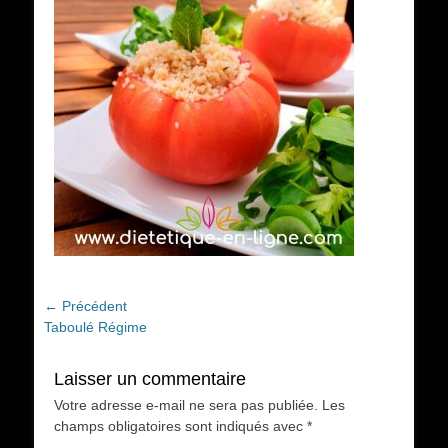
Navigation
← Précédent
Article
Taboulé Régime
de
précédent :
l’article
Laisser un commentaire
Votre adresse e-mail ne sera pas publiée.
Les
champs obligatoires sont indiqués avec
*