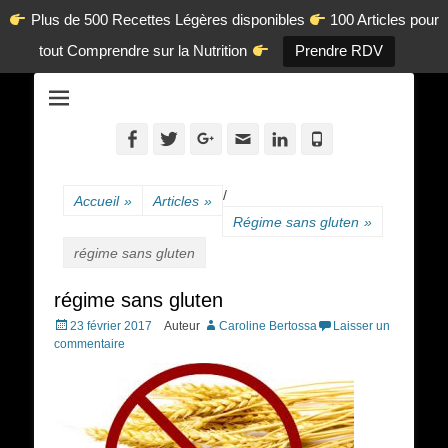
Plus de 500 Recettes Légères disponibles
100 Articles pour
tout Comprendre sur la Nutrition
Prendre RDV
La diététique autrement.
www.dietetique-
en-ligne.com
Facebook
Twitter
Googleplus
Adresse
Linkedin
Tél
de
contact
/
Accueil
»
Articles
»
Régime sans gluten
»
régime sans gluten
régime sans gluten
Posted
23 février 2017
Auteur
Caroline Bertossa
Laisser un
on
commentaire