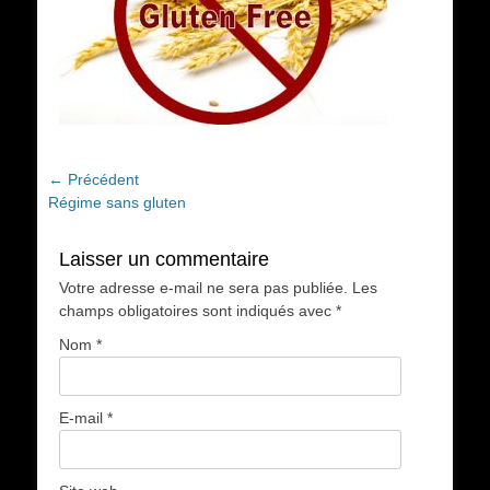
Navigation
← Précédent
Article
Régime sans gluten
de
précédent :
l’article
Laisser un commentaire
Votre adresse e-mail ne sera pas publiée.
Les
champs obligatoires sont indiqués avec
*
Nom
*
E-mail
*