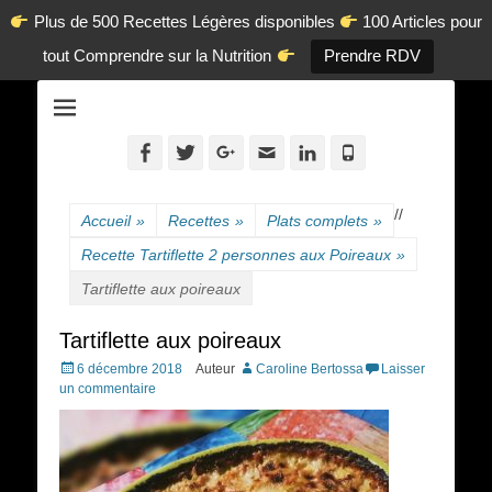
Plus de 500 Recettes Légères disponibles
100 Articles pour
tout Comprendre sur la Nutrition
Prendre RDV
La diététique autrement.
www.dietetique-
en-ligne.com
Facebook
Twitter
Googleplus
Adresse
Linkedin
Tél
de
contact
/
/
Accueil
»
Recettes
»
Plats complets
»
Recette Tartiflette 2 personnes aux Poireaux
»
Tartiflette aux poireaux
Tartiflette aux poireaux
Posted
6 décembre 2018
Auteur
Caroline Bertossa
Laisser
on
un commentaire