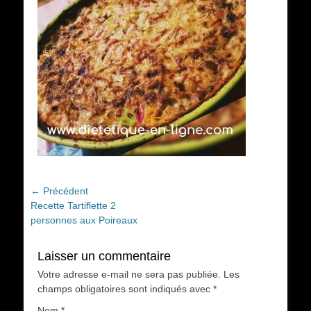
Navigation
← Précédent
Article
Recette Tartiflette 2
de
précédent :
personnes aux Poireaux
l’article
Laisser un commentaire
Votre adresse e-mail ne sera pas publiée.
Les
champs obligatoires sont indiqués avec
*
Nom
*