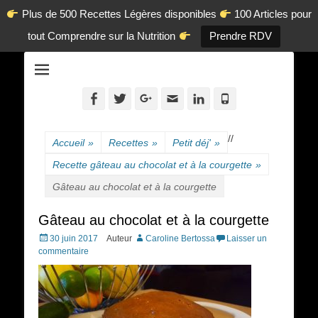
Plus de 500 Recettes Légères disponibles
100 Articles pour
tout Comprendre sur la Nutrition
Prendre RDV
La diététique autrement.
www.dietetique-
en-ligne.com
Facebook
Twitter
Googleplus
Adresse
Linkedin
Tél
de
contact
/
/
Accueil
»
Recettes
»
Petit déj'
»
Recette gâteau au chocolat et à la courgette
»
Gâteau au chocolat et à la courgette
Gâteau au chocolat et à la courgette
Posted
30 juin 2017
Auteur
Caroline Bertossa
Laisser un
on
commentaire