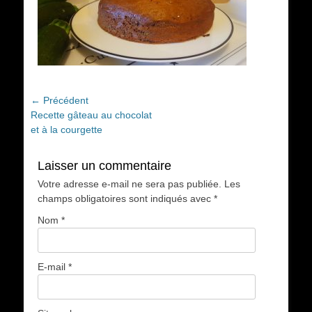
Navigation
← Précédent
Article
Recette gâteau au chocolat
de
précédent :
et à la courgette
l’article
Laisser un commentaire
Votre adresse e-mail ne sera pas publiée.
Les
champs obligatoires sont indiqués avec
*
Nom
*
E-mail
*