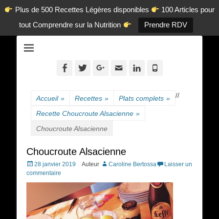
Plus de 500 Recettes Légères disponibles
100 Articles pour
tout Comprendre sur la Nutrition
Prendre RDV
La diététique autrement.
www.dietetique-
en-ligne.com
Facebook
Twitter
Googleplus
Adresse
Linkedin
Tél
de
contact
/
/
Accueil
»
Recettes
»
Plats complets
»
Recette Choucroute Alsacienne
»
Choucroute Alsacienne
Choucroute Alsacienne
Posted
28 janvier 2019
Auteur
Caroline Bertossa
Laisser un
on
commentaire