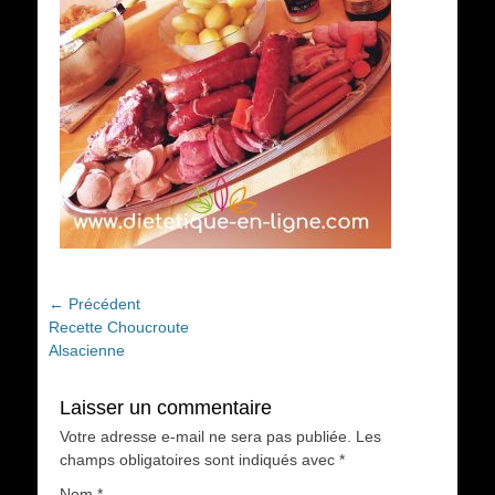
Navigation
← Précédent
Article
Recette Choucroute
de
précédent :
Alsacienne
l’article
Laisser un commentaire
Votre adresse e-mail ne sera pas publiée.
Les
champs obligatoires sont indiqués avec
*
Nom
*