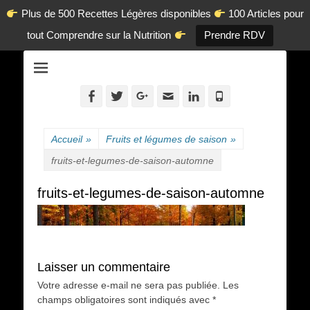
Plus de 500 Recettes Légères disponibles
100 Articles pour
tout Comprendre sur la Nutrition
Prendre RDV
La diététique autrement.
www.dietetique-
en-ligne.com
Facebook
Twitter
Googleplus
Adresse
Linkedin
Tél
de
contact
Accueil
»
Fruits et légumes de saison
»
fruits-et-legumes-de-saison-automne
fruits-et-legumes-de-saison-automne
Laisser un commentaire
Votre adresse e-mail ne sera pas publiée.
Les
champs obligatoires sont indiqués avec
*