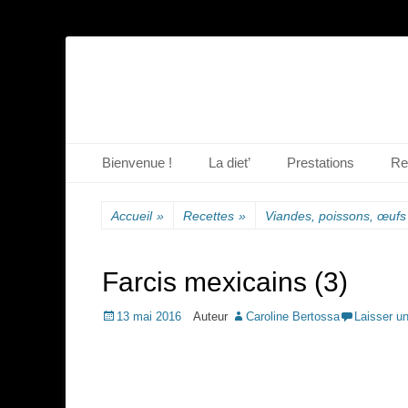
La diététique autrement.
www.dietetique-e
Menu principal
Aller
Bienvenue !
La diet’
Prestations
Re
au
contenu
Accueil
»
Recettes
»
Viandes, poissons, œufs
Farcis mexicains (3)
Posted
13 mai 2016
Auteur
Caroline Bertossa
Laisser u
on