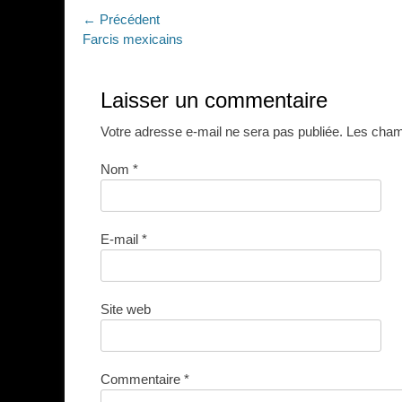
Navigation
← Précédent
Article
Farcis mexicains
de
précédent :
l’article
Laisser un commentaire
Votre adresse e-mail ne sera pas publiée.
Les champ
Nom
*
E-mail
*
Site web
Commentaire
*