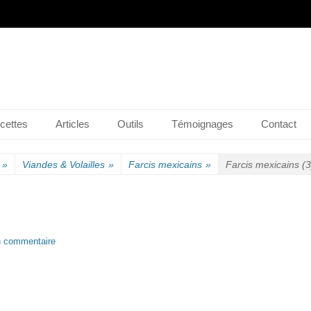
n-ligne.com
cettes
Articles
Outils
Témoignages
Contact
»
Viandes & Volailles
»
Farcis mexicains
»
Farcis mexicains (3
n commentaire