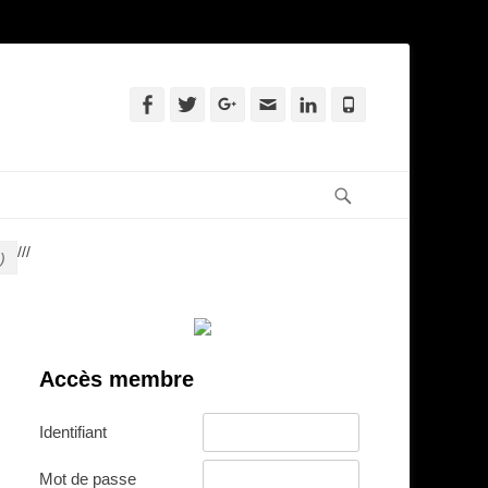
Facebook
Twitter
Googleplus
Adresse
Linkedin
Tél
de
contact
Recherche
/
/
/
)
Accès membre
Identifiant
Mot de passe