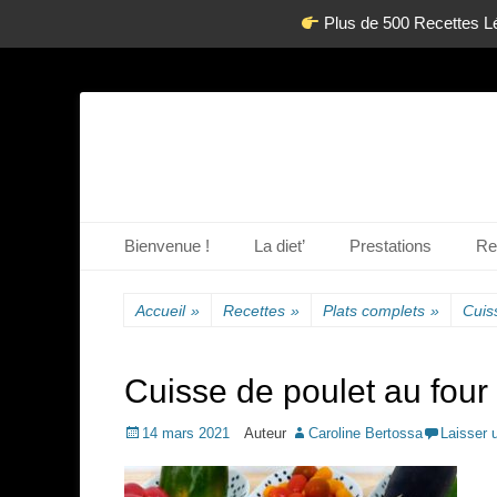
Plus de 500 Recettes L
La diététique autrement.
www.dietetique-e
Menu principal
Aller
Bienvenue !
La diet’
Prestations
Re
au
contenu
Accueil
»
Recettes
»
Plats complets
»
Cuis
Cuisse de poulet au four
Posted
14 mars 2021
Auteur
Caroline Bertossa
Laisser 
on