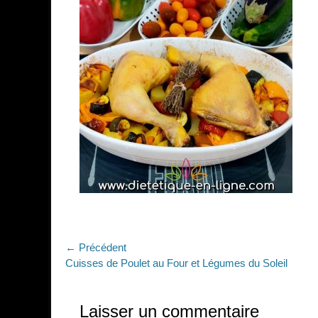
Navigation
← Précédent
Article
Cuisses de Poulet au Four et Légumes du Soleil
de
précédent :
l’article
Laisser un commentaire