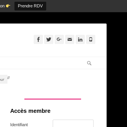
tion
Prendre RDV
Facebook
Twitter
Googleplus
Adresse
Linkedin
Tél
de
contact
Recherche
/
/
our
Accès membre
Identifiant