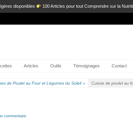
égères disponibles
100 Articles pour tout Comprendre sur la Nutri
n-ligne.com
cettes
Articles
Outils
Témoignages
Contact
ses de Poulet au Four et Légumes du Soleil
»
Cuisse de poulet au f
un commentaire