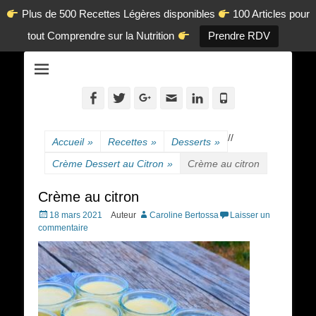
Plus de 500 Recettes Légères disponibles
100 Articles pour
tout Comprendre sur la Nutrition
Prendre RDV
La diététique autrement.
www.dietetique-
en-ligne.com
Facebook
Twitter
Googleplus
Adresse
Linkedin
Tél
de
contact
/
/
Accueil
»
Recettes
»
Desserts
»
Crème Dessert au Citron
»
Crème au citron
Crème au citron
Posted
18 mars 2021
Auteur
Caroline Bertossa
Laisser un
on
commentaire