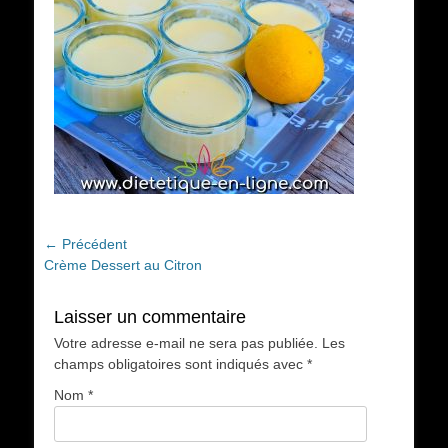
Navigation
← Précédent
Article
Crème Dessert au Citron
de
précédent :
l’article
Laisser un commentaire
Votre adresse e-mail ne sera pas publiée.
Les
champs obligatoires sont indiqués avec
*
Nom
*