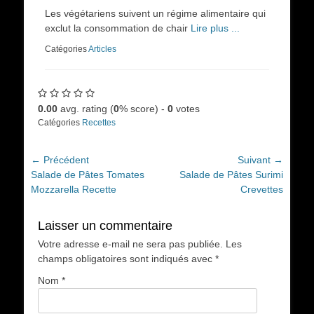
on
Les végétariens suivent un régime alimentaire qui
exclut la consommation de chair
Lire plus ...
Catégories
Articles
0.00
avg. rating (
0
% score) -
0
votes
Catégories
Recettes
Navigation
← Précédent
Suivant →
Article
Article
Salade de Pâtes Tomates
Salade de Pâtes Surimi
de
précédent :
suivant :
Mozzarella Recette
Crevettes
l’article
Laisser un commentaire
Votre adresse e-mail ne sera pas publiée.
Les
champs obligatoires sont indiqués avec
*
Nom
*