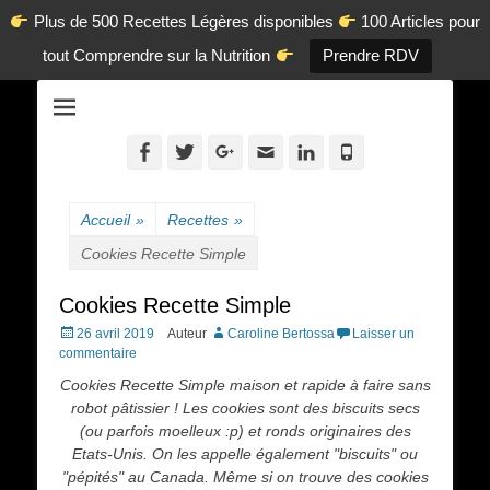
Plus de 500 Recettes Légères disponibles
100 Articles pour
tout Comprendre sur la Nutrition
Prendre RDV
La diététique autrement.
www.dietetique-
en-ligne.com
Facebook
Twitter
Googleplus
Adresse
Linkedin
Tél
de
contact
Accueil
»
Recettes
»
Cookies Recette Simple
Cookies Recette Simple
Posted
26 avril 2019
Auteur
Caroline Bertossa
Laisser un
on
commentaire
Cookies Recette Simple maison et rapide à faire sans
robot pâtissier ! Les cookies sont des biscuits secs
(ou parfois moelleux :p) et ronds originaires des
Etats-Unis. On les appelle également "biscuits" ou
"pépités" au Canada. Même si on trouve des cookies