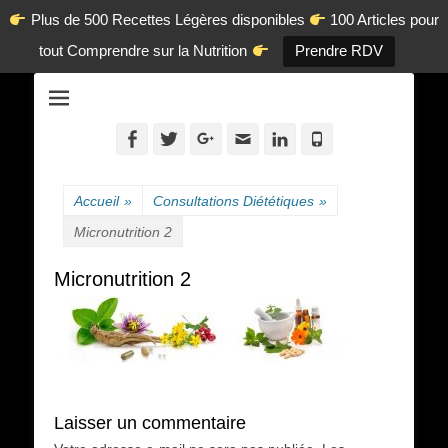
Plus de 500 Recettes Légères disponibles
100 Articles pour
tout Comprendre sur la Nutrition
Prendre RDV
La diététique autrement.
www.dietetique-
en-ligne.com
Facebook
Twitter
Googleplus
Adresse
Linkedin
Tél
de
contact
Accueil
»
Consultations Diététiques
»
Micronutrition 2
Micronutrition 2
Laisser un commentaire