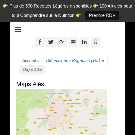
Plus de 500 Recettes Légères disponibles
100 Articles pour
tout Comprendre sur la Nutrition
Prendre RDV
La diététique autrement.
www.dietetique-
en-ligne.com
Facebook
Twitter
Googleplus
Adresse
Linkedin
Tél
de
contact
Accueil
»
Diététicienne Brignoles (Var)
»
Maps Alès
Maps Alès