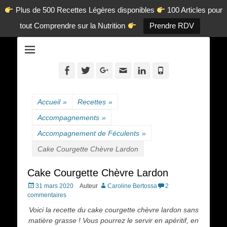
Plus de 500 Recettes Légères disponibles
100 Articles pour
tout Comprendre sur la Nutrition
Prendre RDV
La diététique autrement.
www.dietetique-
en-ligne.com
Facebook
Twitter
Googleplus
Adresse
Linkedin
Tél
de
contact
Accueil
»
Recettes
»
Accompagnements
»
Accompagnement de Féculents
»
Cake Courgette Chèvre Lardon
Cake Courgette Chèvre Lardon
Posted
31 mars 2020
Auteur
Caroline Bertossa
2
on
commentaires
Voici la recette du cake courgette chèvre lardon sans
matière grasse ! Vous pourrez le servir en apéritif, en