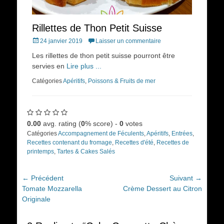
Rillettes de Thon Petit Suisse
Posted
24 janvier 2019
Laisser un commentaire
on
Les rillettes de thon petit suisse pourront être
servies en
Lire plus ...
Catégories
Apéritifs
,
Poissons & Fruits de mer
0.00
avg. rating (
0
% score) -
0
votes
Catégories
Accompagnement de Féculents
,
Apéritifs
,
Entrées
,
Recettes contenant du fromage
,
Recettes d'été
,
Recettes de
printemps
,
Tartes & Cakes Salés
Navigation
← Précédent
Suivant →
Article
Article
Tomate Mozzarella
Crème Dessert au Citron
de
précédent :
suivant :
Originale
l’article