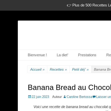
👉 Plus de 500 Recettes Lé
La diététique autrement.
www.dietetique-e
Menu principal
Aller
Bienvenue !
La diet’
Prestations
Re
au
contenu
Accueil
»
Recettes
»
Petit déj'
»
Banana Br
Banana Bread au Chocol
Posted
22 juin 2023
Auteur
Caroline Bertossa
Laisser u
on
Voici une recette de banana bread au chocolat q