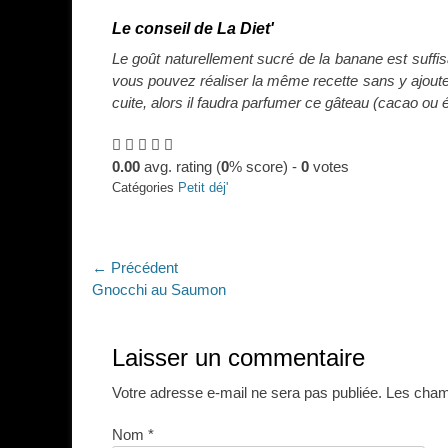
Le conseil de La Diet'
Le goût naturellement sucré de la banane est suffi
vous pouvez réaliser la même recette sans y ajoute
cuite, alors il faudra parfumer ce gâteau (cacao ou év
0.00
avg. rating (
0
% score) -
0
votes
Catégories
Petit déj'
Navigation
← Précédent
Article
Gnocchi au Saumon
de
précédent :
l’article
Laisser un commentaire
Votre adresse e-mail ne sera pas publiée.
Les champ
Nom
*