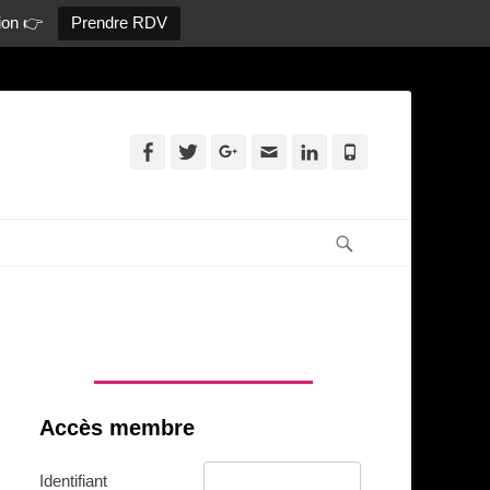
ion 👉
Prendre RDV
Facebook
Twitter
Googleplus
Adresse
Linkedin
Tél
de
contact
Recherche
Accès membre
Identifiant