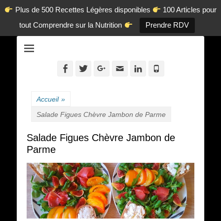
Plus de 500 Recettes Légères disponibles
100 Articles pour
tout Comprendre sur la Nutrition
Prendre RDV
La diététique autrement.
www.dietetique-
en-ligne.com
Facebook
Twitter
Googleplus
Adresse
Linkedin
Tél
de
contact
Accueil
»
Salade Figues Chèvre Jambon de Parme
Salade Figues Chèvre Jambon de
Parme