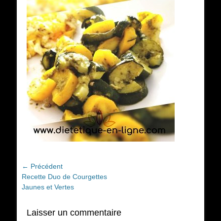
Navigation
← Précédent
Article
Recette Duo de Courgettes
de
précédent :
Jaunes et Vertes
l’article
Laisser un commentaire