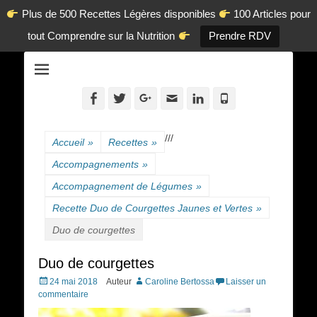
Plus de 500 Recettes Légères disponibles
100 Articles pour
tout Comprendre sur la Nutrition
Prendre RDV
La diététique autrement.
www.dietetique-
en-ligne.com
Facebook
Twitter
Googleplus
Adresse
Linkedin
Tél
de
contact
/
/
/
Accueil
»
Recettes
»
Accompagnements
»
Accompagnement de Légumes
»
Recette Duo de Courgettes Jaunes et Vertes
»
Duo de courgettes
Duo de courgettes
Posted
24 mai 2018
Auteur
Caroline Bertossa
Laisser un
on
commentaire