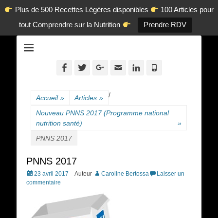
Plus de 500 Recettes Légères disponibles
100 Articles pour
tout Comprendre sur la Nutrition
Prendre RDV
La diététique autrement.
www.dietetique-
en-ligne.com
Facebook
Twitter
Googleplus
Adresse
Linkedin
Tél
de
contact
/
Accueil
»
Articles
»
Nouveau PNNS 2017 (Programme national
nutrition santé)
»
PNNS 2017
PNNS 2017
Posted
23 avril 2017
Auteur
Caroline Bertossa
Laisser un
on
commentaire