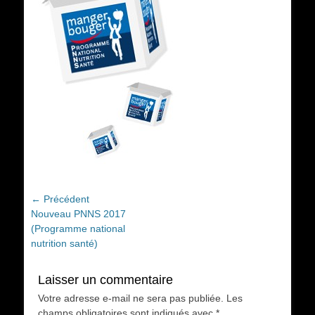
Navigation
← Précédent
Article
Nouveau PNNS 2017
de
précédent :
(Programme national
l’article
nutrition santé)
Laisser un commentaire
Votre adresse e-mail ne sera pas publiée.
Les
champs obligatoires sont indiqués avec
*