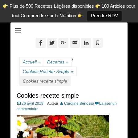
Plus de 500 Recettes Légères disponibles
100 Articles pour
tout Comprendre sur la Nutrition
Prendre RDV
La diététique autrement.
www.dietetique-
en-ligne.com
Facebook
Twitter
Googleplus
Adresse
Linkedin
Tél
de
contact
/
Accueil
»
Recettes
»
Cookies Recette Simple
»
Cookies recette simple
Cookies recette simple
Posted
26 avril 2019
Auteur
Caroline Bertossa
Laisser un
on
commentaire