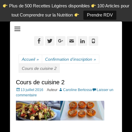
Plus de 500 Recettes Légères disponibles
100 Articles pour
tout Comprendre sur la Nutrition
Prendre RDV
La diététique autrement.
www.dietetique-
en-ligne.com
Facebook
Twitter
Googleplus
Adresse
Linkedin
Tél
de
contact
Accueil
»
Confirmation d’inscription
»
Cours de cuisine 2
Cours de cuisine 2
Posted
13 juillet 2016
Auteur
Caroline Bertossa
Laisser un
on
commentaire