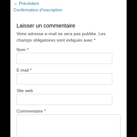
Navigation
← Précédent
Article
Confirmation d’inscription
de
précédent :
l’article
Laisser un commentaire
Votre adresse e-mail ne sera pas publiée.
Les
champs obligatoires sont indiqués avec
*
Nom
*
E-mail
*
Site web
Commentaire
*